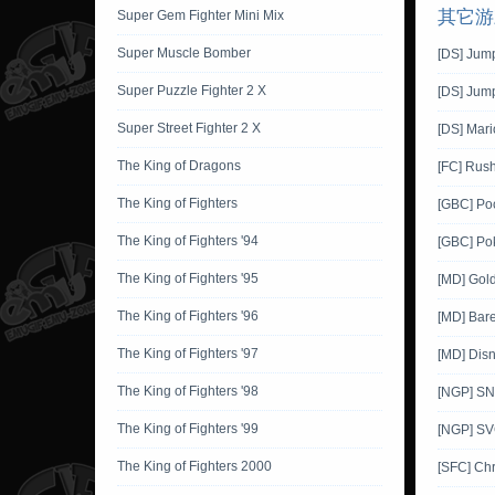
其它游
Super Gem Fighter Mini Mix
Super Muscle Bomber
[DS] Jum
Super Puzzle Fighter 2 X
[DS] Jump
Super Street Fighter 2 X
[DS] Mar
The King of Dragons
[FC] Rush
The King of Fighters
[GBC] Po
The King of Fighters '94
[GBC] Pok
The King of Fighters '95
[MD] Gol
The King of Fighters '96
[MD] Bare
The King of Fighters '97
[MD] Disn
The King of Fighters '98
[NGP] SNK
The King of Fighters '99
[NGP] SV
The King of Fighters 2000
[SFC] Ch