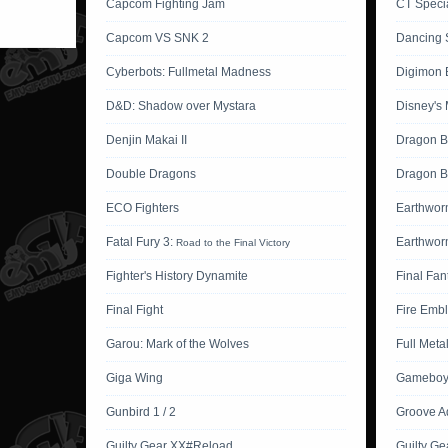
Capcom Fighting Jam
CT Specia
Capcom VS SNK 2
Dancing 
Cyberbots: Fullmetal Madness
Digimon B
D&D: Shadow over Mystara
Disney's 
Denjin Makai II
Dragon B
Double Dragons
Dragon Ba
ECO Fighters
Earthwor
Fatal Fury 3:
Earthwor
Road to the Final Victory
Fighter's History Dynamite
Final Fan
Final Fight
Fire Emb
Garou: Mark of the Wolves
Full Meta
Giga Wing
Gameboy 
Gunbird 1 / 2
Groove A
Guilty Gear XX#Reload
Guilty Ge