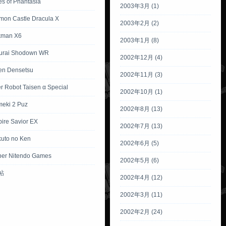
es of Phantasia
2003年3月 (1)
mon Castle Dracula X
2003年2月 (2)
kman X6
2003年1月 (8)
urai Shodown WR
2002年12月 (4)
ken Densetsu
2002年11月 (3)
r Robot Taisen α Special
2002年10月 (1)
meki 2 Puz
2002年8月 (13)
ire Savior EX
2002年7月 (13)
kuto no Ken
2002年6月 (5)
per Nitendo Games
2002年5月 (6)
帖
2002年4月 (12)
2002年3月 (11)
2002年2月 (24)