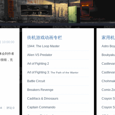
街机游戏动画专栏
家用机
10:00:00
1944: The Loop Master
Astro Bo
体会到作者
Alien VS Predator
Boukyaku
得很细，充
Art of Fighting 2
Castlevan
Art of Fighting 3:
Castleva
The Path of the Warrior
Battle Circuit
Chohmak
Breakers Revenge
Comix Z
Cadillacs & Dinosaurs
Crayon S
Captain Commando
Crayon S
84
评论:0