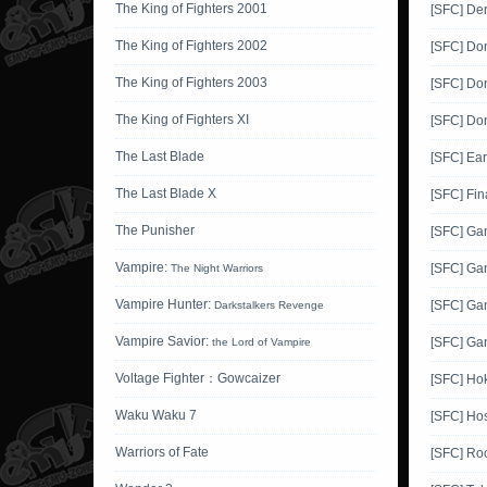
The King of Fighters 2001
[SFC] Der
The King of Fighters 2002
[SFC] Do
The King of Fighters 2003
[SFC] Do
The King of Fighters XI
[SFC] Do
The Last Blade
[SFC] Ea
The Last Blade X
[SFC] Fin
The Punisher
[SFC] G
Vampire:
[SFC] Ga
The Night Warriors
Vampire Hunter:
[SFC] Ga
Darkstalkers Revenge
Vampire Savior:
[SFC] Ga
the Lord of Vampire
Voltage Fighter：Gowcaizer
[SFC] Ho
Waku Waku 7
[SFC] Hos
Warriors of Fate
[SFC] Ro