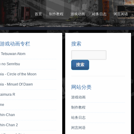
首页
制作教程
游戏动画
站务日志
闲言闲语
游戏动画专栏
搜索
y Tetsuwan Atom
 no Senritsu
ia - Circle of the Moon
nia - Minuet Of Dawn
网站分类
aimura R
游戏动画
one
制作教程
hin-Chan
站务日志
hin-Chan 2
闲言闲语