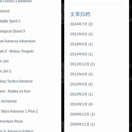
l Forces 3 Bioterror
Sword
文章归档
attle Spirit 2
2024年7月 (2)
Magical Quest 3
2021年9月 (2)
all Advance Adventure
2018年5月 (1)
ll Z - Bukuu Tougeki
2014年9月 (1)
m Jim
2011年12月 (1)
m Jim 2
2011年4月 (2)
tasy Tactics Advance
2010年5月 (2)
lem - Rekka no Ken
2010年2月 (1)
l Alchemist
2010年1月 (4)
Wars Advance 1 Plus 2
2009年12月 (1)
dventure Rave
2009年11月 (1)
ar X: Advance Edition