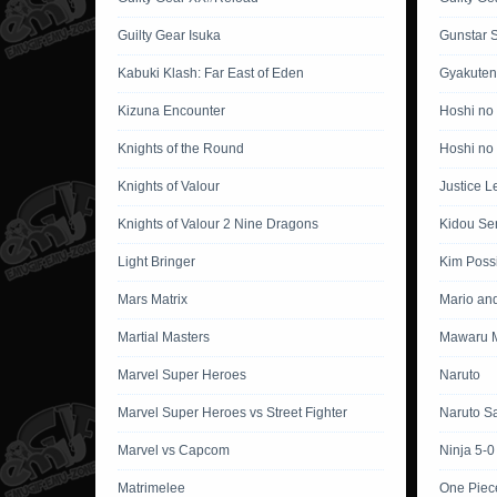
Guilty Gear Isuka
Gunstar 
Kabuki Klash: Far East of Eden
Gyakuten
Kizuna Encounter
Hoshi no
Knights of the Round
Hoshi no 
Knights of Valour
Justice L
Knights of Valour 2 Nine Dragons
Kidou Se
Light Bringer
Kim Poss
Mars Matrix
Mario an
Martial Masters
Mawaru M
Marvel Super Heroes
Naruto
Marvel Super Heroes vs Street Fighter
Naruto S
Marvel vs Capcom
Ninja 5-0
Matrimelee
One Piec