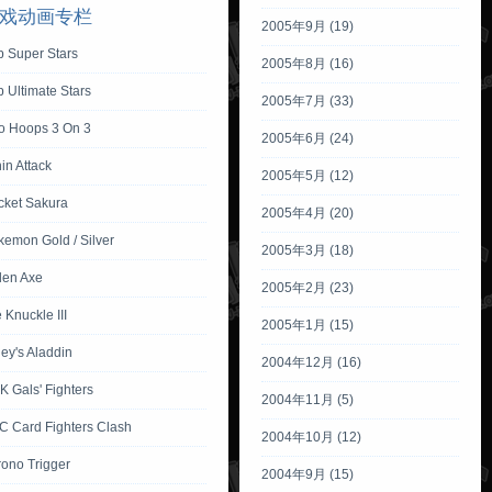
戏动画专栏
2005年9月 (19)
p Super Stars
2005年8月 (16)
 Ultimate Stars
2005年7月 (33)
io Hoops 3 On 3
2005年6月 (24)
in Attack
2005年5月 (12)
cket Sakura
2005年4月 (20)
emon Gold / Silver
2005年3月 (18)
den Axe
2005年2月 (23)
 Knuckle III
2005年1月 (15)
ey's Aladdin
2004年12月 (16)
 Gals' Fighters
2004年11月 (5)
C Card Fighters Clash
2004年10月 (12)
rono Trigger
2004年9月 (15)