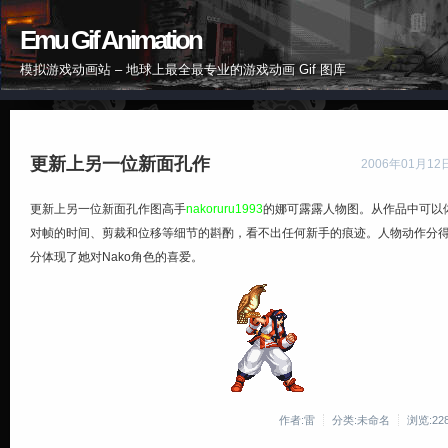
Emu Gif Animation
模拟游戏动画站 – 地球上最全最专业的游戏动画 Gif 图库
更新上另一位新面孔作
2006年01月12日 
更新上另一位
新面孔作图高手
nakoruru1993
的
娜可露露
人物图。从作品中可以
对帧的时间、剪裁和位移等细节的斟酌，看不出任何新手的痕迹。
人物动作分
分体现了她对Nako角色的喜爱。
作者:雷
分类:未命名
浏览:22