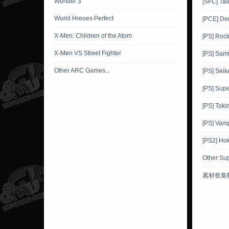
Wonder 3
[SFC] Tal
World Hreoes Perfect
[PCE] De
X-Men: Children of the Atom
[PS] Roc
X-Men VS Street Fighter
[PS] Sam
Other ARC Games...
[PS] Sei
[PS] Supe
[PS] Toki
[PS] Vamp
[PS2] Ho
Other Su
素材收集