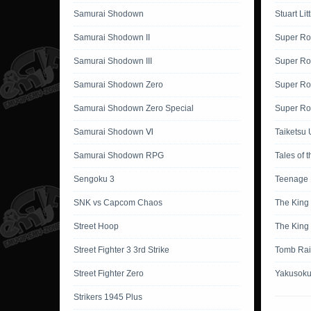
Samurai Shodown
Stuart Lit
Samurai Shodown II
Super Ro
Samurai Shodown III
Super Ro
Samurai Shodown Zero
Super Ro
Samurai Shodown Zero Special
Super Rob
Samurai Shodown Ⅵ
Taiketsu 
Samurai Shodown RPG
Tales of 
Sengoku 3
Teenage M
SNK vs Capcom Chaos
The King 
Street Hoop
The King 
Street Fighter 3 3rd Strike
Tomb Rai
Street Fighter Zero
Yakusoku
Strikers 1945 Plus