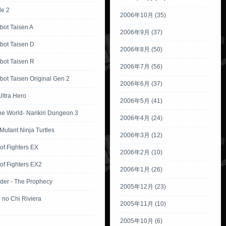
tle 2
2006年10月 (35)
bot Taisen A
2006年9月 (37)
bot Taisen D
2006年8月 (50)
bot Taisen R
2006年7月 (56)
ot Taisen Original Gen 2
2006年6月 (37)
Ultra Hero
2006年5月 (41)
the World- Narikiri Dungeon 3
2006年4月 (24)
utant Ninja Turtles
2006年3月 (12)
of Fighters EX
2006年2月 (10)
of Fighters EX2
2006年1月 (26)
der - The Prophecy
2005年12月 (23)
 no Chi Riviera
2005年11月 (10)
2005年10月 (6)