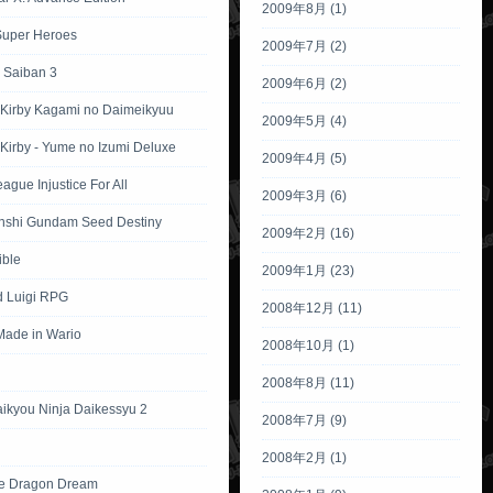
2009年8月 (1)
Super Heroes
2009年7月 (2)
 Saiban 3
2009年6月 (2)
 Kirby Kagami no Daimeikyuu
2009年5月 (4)
Kirby - Yume no Izumi Deluxe
2009年4月 (5)
eague Injustice For All
2009年3月 (6)
nshi Gundam Seed Destiny
2009年2月 (16)
ible
2009年1月 (23)
d Luigi RPG
2008年12月 (11)
ade in Wario
2008年10月 (1)
2008年8月 (11)
aikyou Ninja Daikessyu 2
2008年7月 (9)
2008年2月 (1)
e Dragon Dream