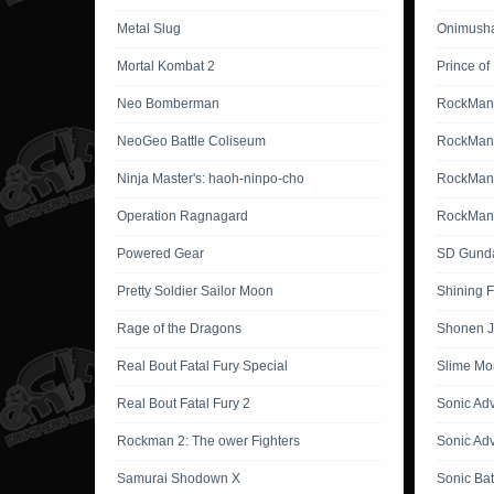
Metal Slug
Onimusha
Mortal Kombat 2
Prince of
Neo Bomberman
RockMan
NeoGeo Battle Coliseum
RockMan
Ninja Master's: haoh-ninpo-cho
RockMan 
Operation Ragnagard
RockMan 
Powered Gear
SD Gunda
Pretty Soldier Sailor Moon
Shining 
Rage of the Dragons
Shonen J
Real Bout Fatal Fury Special
Slime Mo
Real Bout Fatal Fury 2
Sonic Ad
Rockman 2: The ower Fighters
Sonic Ad
Samurai Shodown X
Sonic Bat