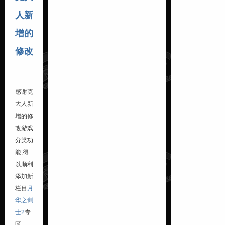
人新
增的
修改
感谢克
大人新
增的修
改游戏
分类功
能,得
以顺利
添加新
栏目
月
华之剑
士2
专
区