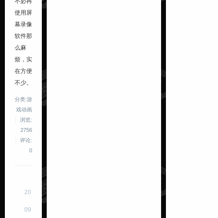
不必再
使用屏
幕录像
软件那
么麻
烦，实
在方便
不少。
分类:游
戏动画
浏览:
2756
评论:
0
20
09