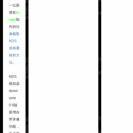
一位新
朋友
er
iage
制
作的
快
速截取
NDS
游戏素
材的方
法
。
NDS
模拟器
desm
ume
0.9版
新增自
带录像
功能，