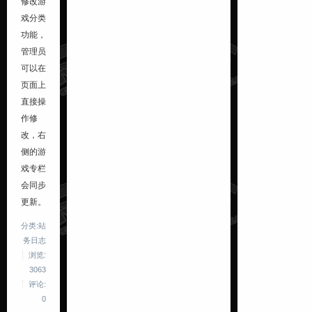
修改游
戏分类
功能，
管理员
可以在
页面上
直接操
作修
改，右
侧的游
戏专栏
会同步
更新。
分类:站
务日志
浏览:
3063
评论:
0