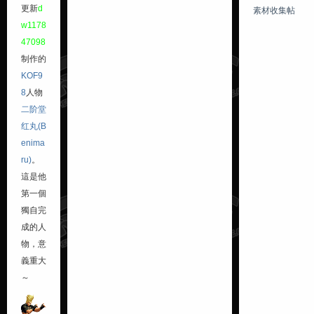
更新
d
素材收集帖
w1178
47098
制作的
KOF9
8
人物
二阶堂
红丸(B
enima
ru)
。
這是他
第一個
獨自完
成的人
物，意
義重大
～