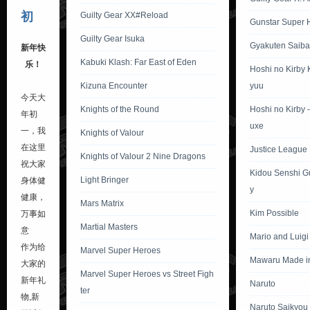
初
Guilty Gear XX#Reload
Gunstar Super 
Guilty Gear Isuka
Gyakuten Saiba
新年快
Kabuki Klash: Far East of Eden
乐！
Hoshi no Kirby
Kizuna Encounter
yuu
今天大
Knights of the Round
Hoshi no Kirby 
年初
uxe
一，我
Knights of Valour
在这里
Justice League I
Knights of Valour 2 Nine Dragons
祝大家
Kidou Senshi 
Light Bringer
身体健
y
健康，
Mars Matrix
Kim Possible
万事如
Martial Masters
意
Mario and Luig
作为给
Marvel Super Heroes
Mawaru Made i
大家的
Marvel Super Heroes vs Street Figh
新年礼
Naruto
ter
物,新
Naruto Saikyou