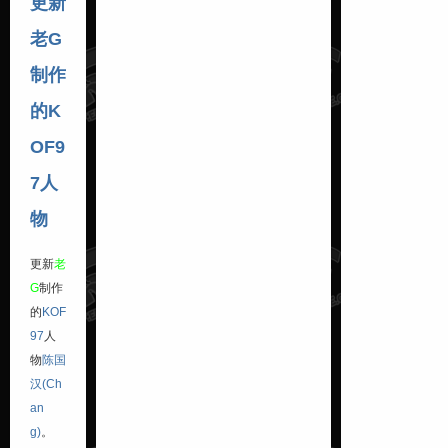
更新
老G
制作
的K
OF9
7人
物
更新
老
G
制作
的
KOF
97
人
物
陈国
汉(Ch
an
g)
。