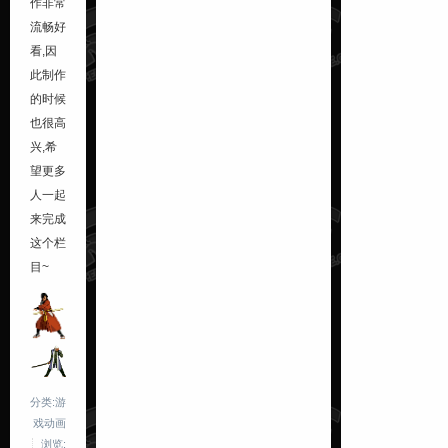
作非常
流畅好
看,因
此制作
的时候
也很高
兴,希
望更多
人一起
来完成
这个栏
目~
分类:游
戏动画
浏览: