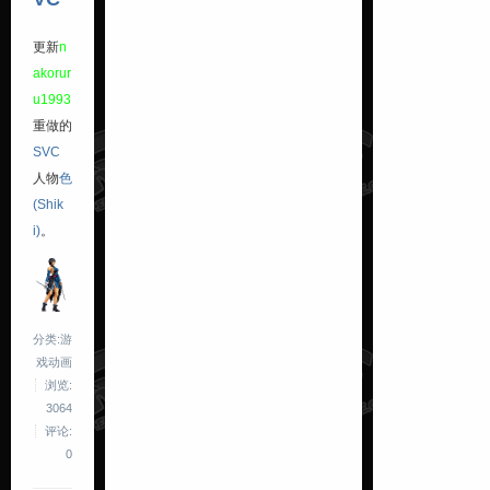
更新
n
akorur
u1993
重做的
SVC
人物
色
(Shik
i)
。
分类:游
戏动画
浏览:
3064
评论:
0