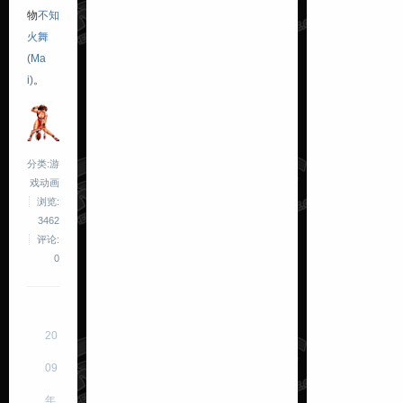
物
不知
火舞
(Ma
i)
。
分类:游
戏动画
浏览:
3462
评论:
0
20
09
年