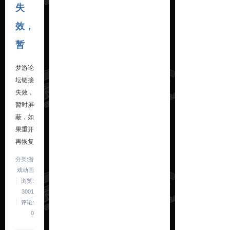
失
效，
暂
梦游论
坛链接
失效，
暂时屏
蔽，如
果重开
再恢复
分类:游
戏动画
浏览:
3001
评论:
0