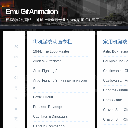
Emu Gif Animation
模拟游戏动画站 – 地球上最全最专业的游戏动画 Gif 图库
街机游戏动画专栏
家用机游戏
20
1944: The Loop Master
Astro Boy Tets
09
Alien VS Predator
Boukyaku no Se
年
Art of Fighting 2
Castlevania - Ci
01
Art of Fighting 3:
Castlevania - M
The Path of the Warri
月
or
Chohmakaimur
Battle Circuit
26
Comix Zone
Breakers Revenge
日
Crayon Shin-C
Cadillacs & Dinosaurs
更
Crayon Shin-Ch
Captain Commando