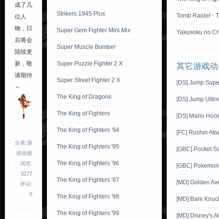
成了几
Strikers 1945 Plus
Tomb Raider - 
位人
物，日
Super Gem Fighter Mini Mix
Yakusoku no Ch
后将会
Super Muscle Bomber
陆续更
新，敬
Super Puzzle Fighter 2 X
其它游戏动
请期待
Super Street Fighter 2 X
[DS] Jump Supe
～
The King of Dragons
[DS] Jump Ultim
The King of Fighters
[DS] Mario Hoo
The King of Fighters '94
[FC] Rushin Att
分类:游
The King of Fighters '95
[GBC] Pocket S
戏动画
The King of Fighters '96
浏览:
[GBC] Pokemon G
3277
The King of Fighters '97
[MD] Golden Ax
评论:
0
The King of Fighters '98
[MD] Bare Knuckl
The King of Fighters '99
[MD] Disney's A