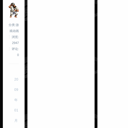
分类:游
戏动画
浏览:
2947
评论:
0
20
09
年
01
月