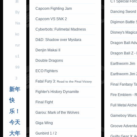
新
CT Special Forc
Capcom Fighting Jam
Dancing Sword
By
Capcom VS SNK 2
Digimon Battle S
Na
Cyberbots: Fullmetal Madness
Disney's Magica
ko
D&D: Shadow over Mystara
Dragon Ball Ad
rur
Denjin Makai II
Dragon Ball Z -
u1
Double Dragons
Earthworm Jim
99
ECO Fighters
Earthworm Jim 
3
Fatal Fury 3:
Road to the Final Victory
Final Fantasy T
新年
Fighter's History Dynamite
Fire Emblem - 
快
Final Fight
Full Metal Alche
乐！
Garou: Mark of the Wolves
Gameboy Wars 
今天
Giga Wing
Groove Adventu
大年
Gunbird 1 / 2
Guilty Gear X: 