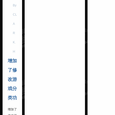
By
CL
A
R
K.
H
增加
了修
改游
戏分
类功
增加了