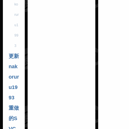
ko
rur
u1
99
3
更新
nak
orur
u19
93
重做
的S
VC