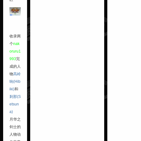
收录两
个
nak
oruru1
993
完
成的人
物
高岭
响(Hib
iki)
和
剎那(S
etsun
a)
月华之
剑士的
人物动