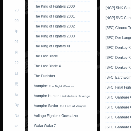
The King of Fighters 2000
[NGP] SNK Gals'
20
The King of Fighters 2001
[NGP] SVC Card
09
The King of Fighters 2002
[SFC] Chrono Tr
年
The King of Fighters 2003
[SFC] Der Langr
01
The King of Fighters XI
[SFC] Donkey 
月
The Last Blade
[SFC] Donkey K
22
The Last Blade X
[SFC] Donkey K
日
The Punisher
[SFC] Earthwor
更
Vampire:
The Night Warriors
[SFC] Final Figh
新
Vampire Hunter:
Darkstalkers Revenge
[SFC] Ganbare
By
Vampire Savior:
the Lord of Vampire
[SFC] Ganbare
Na
Voltage Fighter：Gowcaizer
[SFC] Ganbare
Waku Waku 7
ko
[SFC] Ganbare