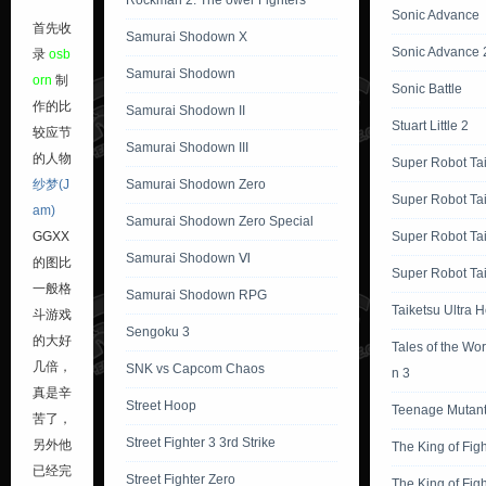
Rockman 2: The ower Fighters
Sonic Advance
首先收
Samurai Shodown X
Sonic Advance 
录
osb
Samurai Shodown
orn
制
Sonic Battle
作的比
Samurai Shodown II
Stuart Little 2
较应节
Samurai Shodown III
的人物
Super Robot Ta
纱梦(J
Samurai Shodown Zero
Super Robot Ta
am)
Samurai Shodown Zero Special
GGXX
Super Robot Ta
Samurai Shodown Ⅵ
的图比
Super Robot Tai
一般格
Samurai Shodown RPG
Taiketsu Ultra 
斗游戏
Sengoku 3
的大好
Tales of the Wor
几倍，
SNK vs Capcom Chaos
n 3
真是辛
Street Hoop
Teenage Mutant 
苦了，
Street Fighter 3 3rd Strike
另外他
The King of Fig
已经完
Street Fighter Zero
The King of Fig