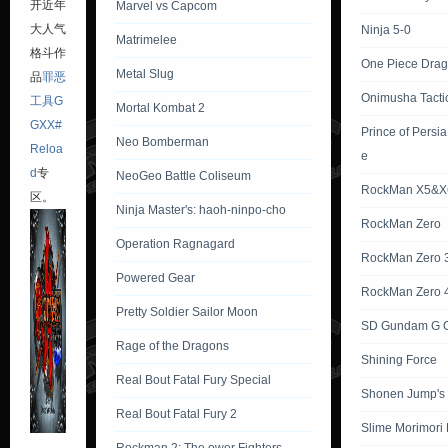
开近年
Marvel vs Capcom
大人气
Ninja 5-0
Matrimelee
格斗作
One Piece Dra
Metal Slug
品
罪恶
Onimusha Tacti
工具G
Mortal Kombat 2
GXX#
Prince of Persi
Neo Bomberman
Reloa
e
d
专
NeoGeo Battle Coliseum
RockMan X5&X
区。
Ninja Master's: haoh-ninpo-cho
RockMan Zero
Operation Ragnagard
RockMan Zero 
Powered Gear
RockMan Zero 
Pretty Soldier Sailor Moon
SD Gundam G G
Rage of the Dragons
Shining Force
Real Bout Fatal Fury Special
Shonen Jump's
Real Bout Fatal Fury 2
Slime Morimori