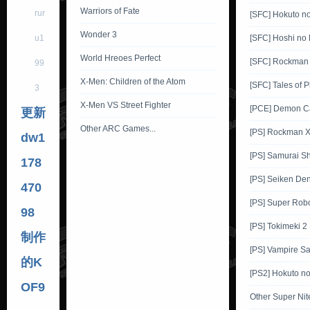
Warriors of Fate
rur
[SFC] Hokuto n
Wonder 3
u1
[SFC] Hoshi no 
World Hreoes Perfect
[SFC] Rockman
99
X-Men: Children of the Atom
[SFC] Tales of 
3
X-Men VS Street Fighter
[PCE] Demon Ca
更新
Other ARC Games...
[PS] Rockman 
dw1
[PS] Samurai 
178
[PS] Seiken De
470
[PS] Super Robo
98
[PS] Tokimeki 2
制作
[PS] Vampire Sa
的K
[PS2] Hokuto n
OF9
Other Super Ni