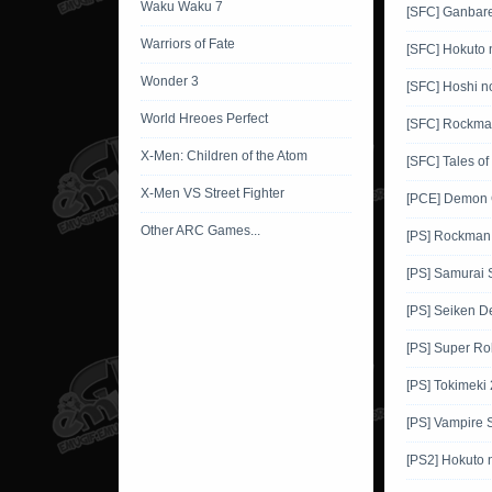
Waku Waku 7
[SFC] Ganbar
Warriors of Fate
[SFC] Hokuto 
Wonder 3
[SFC] Hoshi no
World Hreoes Perfect
[SFC] Rockma
X-Men: Children of the Atom
[SFC] Tales of
X-Men VS Street Fighter
[PCE] Demon 
Other ARC Games...
[PS] Rockman
[PS] Samurai
[PS] Seiken D
[PS] Super Ro
[PS] Tokimeki
[PS] Vampire 
[PS2] Hokuto 