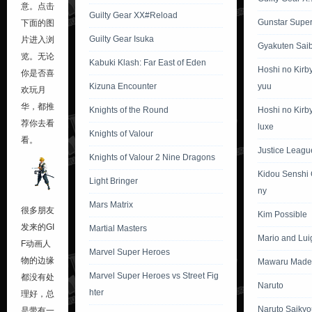
意。点击
Guilty Gear XX#Reload
Gunstar Supe
下面的图
Guilty Gear Isuka
片进入浏
Gyakuten Sai
览。无论
Kabuki Klash: Far East of Eden
Hoshi no Kirb
你是否喜
Kizuna Encounter
yuu
欢玩月
华，都推
Knights of the Round
Hoshi no Kirb
荐你去看
luxe
Knights of Valour
看。
Justice League
Knights of Valour 2 Nine Dragons
Kidou Senshi
Light Bringer
ny
Mars Matrix
很多朋友
Kim Possible
发来的GI
Martial Masters
Mario and Lui
F动画人
Marvel Super Heroes
物的边缘
Mawaru Made 
Marvel Super Heroes vs Street Fig
都没有处
Naruto
hter
理好，总
Naruto Saikyo
是带有一