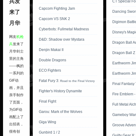
兵发
CT Special For
Capcom Fighting Jam
来了
Dancing Swor
Capcom VS SNK 2
Digimon Battle
月华
Cyberbots: Fullmetal Madness
Disney's Magi
网友
机枪
D&D: Shadow over Mystara
Dragon Ball A
兵
发来了
Denjin Makai II
月华剑士
Dragon Ball Z
里的主角
Double Dragons
Earthworm Ji
——枫的
ECO Fighters
一系列的
Earthworm Ji
GIF动
Fatal Fury 3:
Road to the Final Victory
Final Fantasy
画，并且
Fighter's History Dynamite
Fire Emblem -
亲手制作
Final Fight
了页面，
Full Metal Alc
为GIF动
Garou: Mark of the Wolves
Gameboy Wars
画配上了
Giga Wing
出招表，
Groove Adven
很有创
Gunbird 1 / 2
Guilty Gear X: