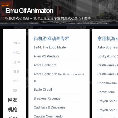
Emu Gif Animation
模拟游戏动画站 – 地球上最全最专业的游戏动画 Gif 图库
街机游戏动画专栏
家用机游
2002
1944: The Loop Master
Astro Boy Tet
年01
Alien VS Predator
Boukyaku no S
月30
Art of Fighting 2
Castlevania - 
日 0
Art of Fighting 3:
Castlevania -
The Path of the Warri
5:00:
or
Chohmakaimu
Battle Circuit
00
Comix Zone
Breakers Revenge
网友
Crayon Shin-
Cadillacs & Dinosaurs
机枪
Crayon Shin-
Captain Commando