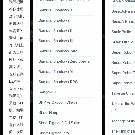
Rockman 2: The ower Fighters
Slime Morimor
我强烈推
荐你使用
Samurai Shodown X
Sonic Advanc
这个模拟
Samurai Shodown
Sonic Advanc
器来获取
Samurai Shodown II
你需要的
Sonic Battle
素材。你
Samurai Shodown III
Stuart Little 2
可以到上
Samurai Shodown Zero
Super Robot T
面给出的
网址下载
Samurai Shodown Zero Special
Super Robot T
英文版，
Samurai Shodown Ⅵ
Super Robot T
也可以到
EZ的主
Samurai Shodown RPG
Super Robot T
页面下载
Sengoku 3
Taiketsu Ultra
我汉化的
SNK vs Capcom Chaos
最新1.41
Tales of the W
版。如果
n 3
Street Hoop
在使用中
Teenage Mutan
Street Fighter 3 3rd Strike
有什么疑
The King of Fi
问，欢迎
Street Fighter Zero