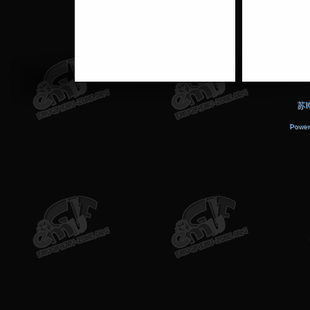
苏I
Power