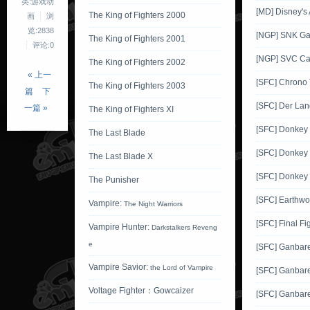
类:游戏动
[MD] Disney's
The King of Fighters 2000
画
浏
览:2838
[NGP] SNK Gal
The King of Fighters 2001
评论:0
[NGP] SVC Car
The King of Fighters 2002
« 上一
[SFC] Chrono 
The King of Fighters 2003
篇
下
[SFC] Der Lan
一篇 »
The King of Fighters XI
[SFC] Donkey
The Last Blade
[SFC] Donkey
The Last Blade X
[SFC] Donkey
The Punisher
[SFC] Earthwo
Vampire:
The Night Warriors
[SFC] Final Fi
Vampire Hunter:
Darkstalkers Reveng
e
[SFC] Ganba
Vampire Savior:
the Lord of Vampire
[SFC] Ganbar
Voltage Fighter：Gowcaizer
[SFC] Ganbar