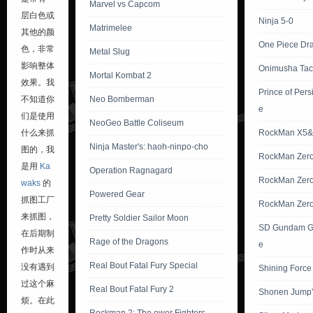
Marvel vs Capcom
层白色或
Ninja 5-0
Matrimelee
其他的颜
One Piece Dr
色，非常
Metal Slug
影响整体
Onimusha Tact
Mortal Kombat 2
效果。我
Prince of Pers
Neo Bomberman
不知道你
e
们是使用
NeoGeo Battle Coliseum
RockMan X5
什么来抓
Ninja Master's: haoh-ninpo-cho
图的，我
RockMan Zer
是用
Ka
Operation Ragnagard
RockMan Zero
waks
的
Powered Gear
抓图工厂
RockMan Zero
来抓图，
Pretty Soldier Sailor Moon
SD Gundam G 
在后期制
Rage of the Dragons
e
作时从来
Real Bout Fatal Fury Special
没有遇到
Shining Force
过这个麻
Real Bout Fatal Fury 2
Shonen Jump'
烦。在此