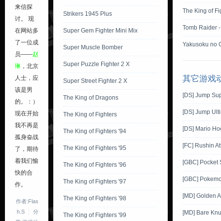
来信探
The King of F
Strikers 1945 Plus
讨。 现
Tomb Raider -
Super Gem Fighter Mini Mix
在网站多
了一位成
Yakusoku no C
Super Muscle Bomber
员——
赵
Super Puzzle Fighter 2 X
琳
，北京
其它游戏
人士，应
Super Street Fighter 2 X
该是男
[DS] Jump Sup
The King of Dragons
的。：）
[DS] Jump Ult
现在开始
The King of Fighters
我不再是
[DS] Mario Ho
The King of Fighters '94
孤身奋战
[FC] Rushin At
The King of Fighters '95
了，期待
着我们愉
[GBC] Pocket 
The King of Fighters '96
快的合
[GBC] Pokemon
The King of Fighters '97
作。
[MD] Golden 
The King of Fighters '98
作者:Flas
h.S
分
[MD] Bare Knuc
The King of Fighters '99